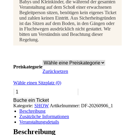
Babys und Kleinkinder, die während der gesamten
Veranstaltung auf dem Schoß einer erwachsenen
Begleitperson sitzen, benötigen kein eigenes Ticket
und zahlen keinen Eintritt. Aus Sicherheitsgründen
ist das Sitzen auf dem Boden, in den Gängen oder
in Fluchtwegen ausdrücklich nicht gestattet. Wir
bitten um Verständnis und Beachtung dieser
Regelung.
Preiskategorie
Zurücksetzen
Wähle einen Sitzplatz
(0)
SPOTLIGHT
-
Buche ein Ticket
Mini
Kategorie:
SHOW
Artikelnummer:
DF-20260906_1
Tanzshow
Beschreibung
(1.
Zusätzliche Informationen
Show
Veranstaltungsdetails
-
13:30
Beschreibung
Uhr)