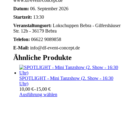
www.df-event-concept.de
Datum:
06. September 2026
Startzeit:
13:30
Veranstaltungsort:
Lokschuppen Bebra - Gilfershäuser
Str. 12b - 36179 Bebra
Telefon:
06622 9089858
E-Mail:
info@df-event-concept.de
Ähnliche Produkte
SPOTLIGHT - Mini Tanzshow (2. Show - 16:30
Uhr)
10,00
€
–
15,00
€
Dieses
Ausführung wählen
Produkt
weist
mehrere
Varianten
auf.
Die
DF
LOKSCHUPPEN
EVENT
Optionen
In
In
In
CONCEPT
GmbH