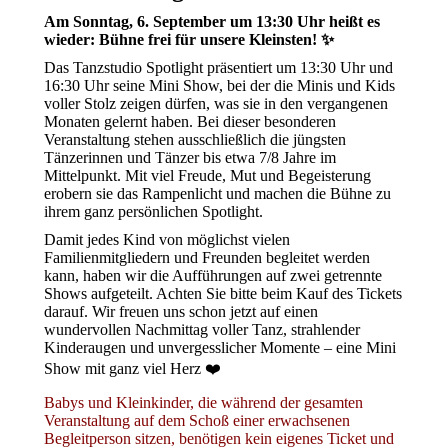
Menge
Am Sonntag, 6. September um 13:30 Uhr heißt es
wieder: Bühne frei für unsere Kleinsten! ✨
Das Tanzstudio Spotlight präsentiert um 13:30 Uhr und
16:30 Uhr seine Mini Show, bei der die Minis und Kids
voller Stolz zeigen dürfen, was sie in den vergangenen
Monaten gelernt haben. Bei dieser besonderen
Veranstaltung stehen ausschließlich die jüngsten
Tänzerinnen und Tänzer bis etwa 7/8 Jahre im
Mittelpunkt. Mit viel Freude, Mut und Begeisterung
erobern sie das Rampenlicht und machen die Bühne zu
ihrem ganz persönlichen Spotlight.
Damit jedes Kind von möglichst vielen
Familienmitgliedern und Freunden begleitet werden
kann, haben wir die Aufführungen auf zwei getrennte
Shows aufgeteilt. Achten Sie bitte beim Kauf des Tickets
darauf. Wir freuen uns schon jetzt auf einen
wundervollen Nachmittag voller Tanz, strahlender
Kinderaugen und unvergesslicher Momente – eine Mini
Show mit ganz viel Herz ❤️
Babys und Kleinkinder, die während der gesamten
Veranstaltung auf dem Schoß einer erwachsenen
Begleitperson sitzen, benötigen kein eigenes Ticket und